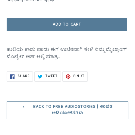
Shipping does not apply
ADD TO CART
Adding
product
ಹುಲಿಯ ಕಾಡು ಪಾಡು ಈಗ ಉಚಿತವಾಗಿ ಕೇಳಿ ನಿಮ್ಮ ಮೈಲ್ಯಾಂಗ್
to
ಮೊಬೈಲ್ ಆಪ್ ಅಲ್ಲಿ ಮಾತ್ರ..
your
cart
SHARE
TWEET
PIN
SHARE
TWEET
PIN IT
ON
ON
ON
FACEBOOK
TWITTER
PINTEREST
BACK TO FREE AUDIOSTORIES | ಉಚಿತ
ಆಡಿಯೋಕತೆಗಳು