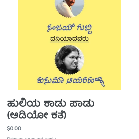
ಹುಲಿಯ ಕಾಡು ಪಾಡು
(ಆಡಿಯೋ ಕತೆ)
Regular
$0.00
price